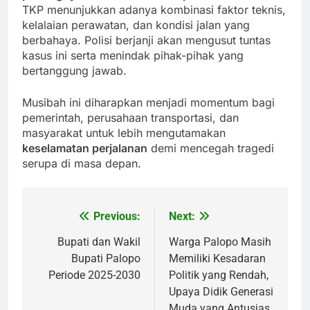
TKP menunjukkan adanya kombinasi faktor teknis,
kelalaian perawatan, dan kondisi jalan yang
berbahaya. Polisi berjanji akan mengusut tuntas
kasus ini serta menindak pihak-pihak yang
bertanggung jawab.
Musibah ini diharapkan menjadi momentum bagi
pemerintah, perusahaan transportasi, dan
masyarakat untuk lebih mengutamakan
keselamatan perjalanan
demi mencegah tragedi
serupa di masa depan.
Previous:
Next:
Post
navigation
Bupati dan Wakil
Warga Palopo Masih
Bupati Palopo
Memiliki Kesadaran
Periode 2025-2030
Politik yang Rendah,
Upaya Didik Generasi
Muda yang Antusias