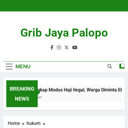
Skip
to
content
Grib Jaya Palopo
MENU
BREAKING
Polisi Ungkap Modus Haji Ilegal, Warga Diminta Ekstra
4 Months Ago
NEWS
Home
hukum